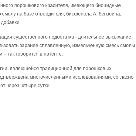
енного порошкового красителя, имеющего биоцидные
 смолу на базе отвердителя, бисфенола А, бензоина,
 добавки.
дация существенного недостатка –длительное высыхание
льзовать заранее сплавленную, измельченную смесь смолы
– так говорится в патенте.
огии, являющейся традиционной для порошковых
одтверждена многочисленными исследованиями, согласно
т через четыре сутки.