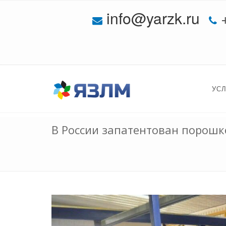
info@yarzk.ru
УС
В России запатентован порош