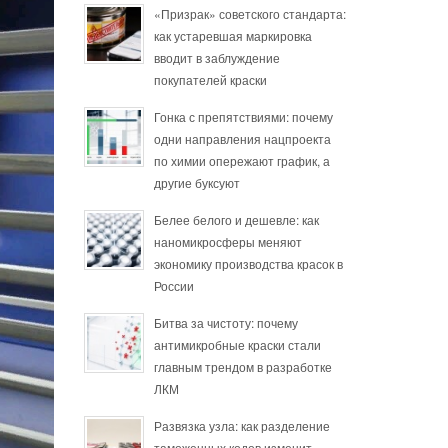
«Призрак» советского стандарта:
как устаревшая маркировка
вводит в заблуждение
покупателей краски
Гонка с препятствиями: почему
одни направления нацпроекта
по химии опережают график, а
другие буксуют
Белее белого и дешевле: как
наномикросферы меняют
экономику производства красок в
России
Битва за чистоту: почему
антимикробные краски стали
главным трендом в разработке
ЛКМ
Развязка узла: как разделение
таможенных кодов изменит