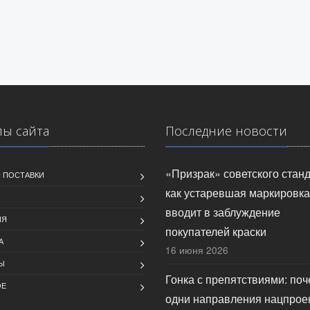
лы сайта
Последние новости
«Призрак» советского станд
 ПОСТАВКИ
как устаревшая маркировка
вводит в заблуждение
ИЯ
покупателей краски
А
16 июня 2026
Ы
Гонка с препятствиями: по
ОЕ
одни направления нацпрое