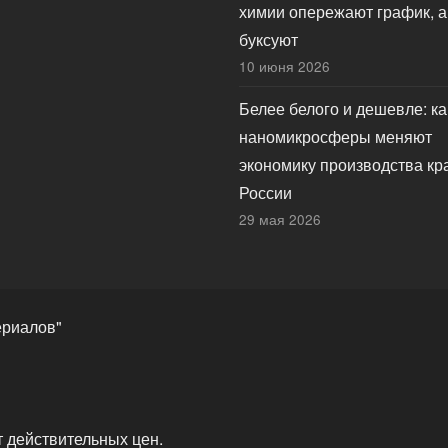
химии опережают график, а
буксуют
10 июня 2026
Белее белого и дешевле: ка
наномикросферы меняют
экономику производства кр
России
29 мая 2026
ериалов"
т действительных цен.