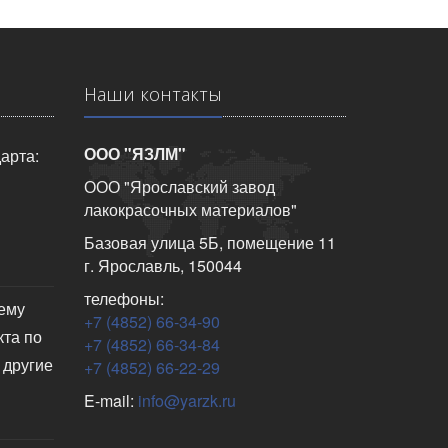
Наши контакты
ООО "ЯЗЛМ"
арта:
ООО "Ярославский завод
лакокрасочных материалов"
Базовая улица 5Б, помещение 11
г. Ярославль, 150044
телефоны:
чему
+7 (4852) 66-34-90
кта по
+7 (4852) 66-34-84
 другие
+7 (4852) 66-22-29
E-mail:
info@yarzk.ru