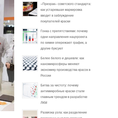
«Призрак» советского стандарта:
как устаревшая маркировка
вводит в заблуждение
покупателей краски
Гонка с препятствиями: почему
одни направления нацпроекта
по химии опережают график, а
другие буксуют
Белее белого и дешевле: как
наномикросферы меняют
экономику производства красок в
России
Битва за чистоту: почему
антимикробные краски стали
главным трендом в разработке
ЛКМ
Развязка узла: как разделение
таможенных кодов изменит