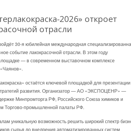
терлакокраска-2026» откроет
красочной отрасли
 пройдёт 30-я юбилейная международная специализированн
ное событие лакокрасочной отрасли. В этом году
площадке — в современном выставочном комплексе
 «Чаянов».
акокраска» остаётся ключевой площадкой для презентации
 стратегий развития. Организатор — АО «ЭКСПОЦЕНР» —
держке Минпромторга РФ, Российского Союза химиков и
ом Торгово-промышленной палаты РФ.
лам уникальную возможность решить широкий спектр бизн
щиков сырья до внедрения автоматизированных систем