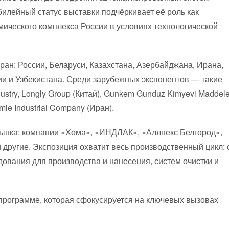
билейный статус выставки подчёркивает её роль как
мического комплекса России в условиях технологической
тран: России, Беларуси, Казахстана, Азербайджана, Ирана,
ии и Узбекистана. Среди зарубежных экспонентов — такие
ustry, Longly Group (Китай), Gunkem Gunduz Kimyevi Maddele
mie Industrial Company (Иран).
рынка: компании «Хома», «ИНДЛАК», «Аллнекс Белгород»,
ругие. Экспозиция охватит весь производственный цикл: 
дования для производства и нанесения, систем очистки и
программе, которая сфокусируется на ключевых вызовах