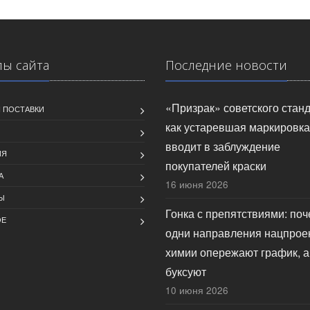
лы сайта
Последние новости
«Призрак» советского станд
 ПОСТАВКИ
как устаревшая маркировка
вводит в заблуждение
ИЯ
покупателей краски
А
16 июня 2026
Ы
Гонка с препятствиями: по
ОЕ
одни направления нацпрое
химии опережают график, а
буксуют
10 июня 2026