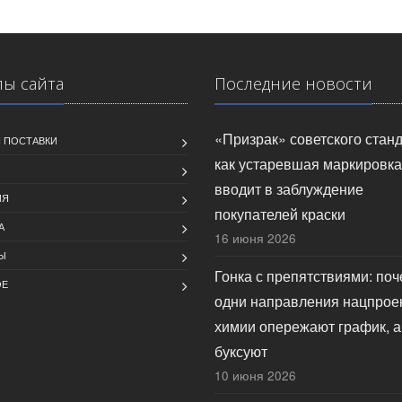
лы сайта
Последние новости
«Призрак» советского станд
 ПОСТАВКИ
как устаревшая маркировка
вводит в заблуждение
ИЯ
покупателей краски
А
16 июня 2026
Ы
Гонка с препятствиями: по
ОЕ
одни направления нацпрое
химии опережают график, а
буксуют
10 июня 2026