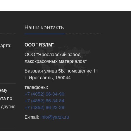
Наши контакты
ООО "ЯЗЛМ"
арта:
ООО "Ярославский завод
лакокрасочных материалов"
Базовая улица 5Б, помещение 11
г. Ярославль, 150044
телефоны:
чему
+7 (4852) 66-34-90
кта по
+7 (4852) 66-34-84
 другие
+7 (4852) 66-22-29
E-mail:
info@yarzk.ru