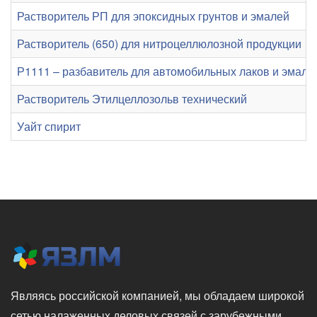
Растворитель РП для эпоксидных грунтов и эмалей
Растворитель (650) для нитроцеллюлозной продукции
Р1111 – разбавитель для автомобильных лаков и эмале
Растворитель Этилцеллозольв технический
Уайт спирит
Являясь российской компанией, мы обладаем широкой
сетью налаженных деловых связей с зарубежными