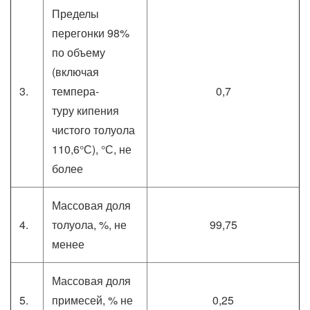
Пределы
перегонки 98%
по объему
(включая
3.
темпера-
0,7
туру кипения
чистого толуола
110,6°С), °С, не
более
Массовая доля
4.
толуола, %, не
99,75
менее
Массовая доля
5.
примесей, % не
0,25