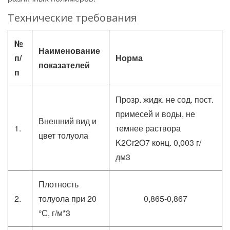
Технические требования
№
Наименование
п/
Норма
показателей
п
Прозр. жидк. не сод. пост.
примесей и воды, не
Внешний вид и
1.
темнее раствора
цвет толуола
K2Cr2O7 конц. 0,003 г/
дм3
Плотность
2.
толуола при 20
0,865-0,867
°С, г/м*3