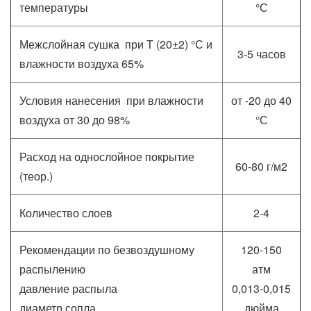
температуры
°С
Межслойная сушка при Т (20±2) °С и
3-5 часов
влажности воздуха 65%
Условия нанесения при влажности
от -20 до 40
воздуха от 30 до 98%
°С
Расход на однослойное покрытие
60-80 г/м2
(теор.)
Количество слоев
2-4
Рекомендации по безвоздушному
120-150
распылению
атм
давление распыла
0,013-0,015
диаметр сопла
дюйма