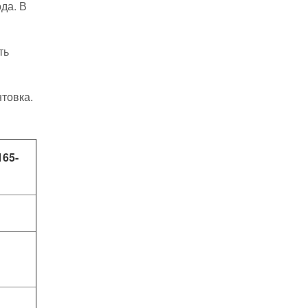
да. В
ть
товка.
165-