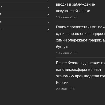
вводит в заблуждение
ИЯ
покупателей краски
А
16 июня 2026
Ы
Гонка с препятствиями: по
ОЕ
одни направления нацпрое
химии опережают график, а
буксуют
10 июня 2026
Белее белого и дешевле: ка
наномикросферы меняют
экономику производства кр
России
29 мая 2026