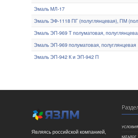
Эмаль МЛ-17
Эмаль ЭФ-1118 ПГ (полуглянцевая), ПМ (пол
Эмаль ЭП-969 Т полуматовая, полуглянцева
Эмаль ЭП-969 полуматовая, полуглянцевая
Эмаль ЭП-942 К и ЭП-942 П
Разде
УСЛОВИЯ
Являясь российской компанией,
КАТАЛОГ