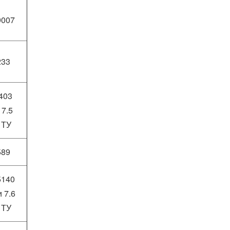
9007
233
403
 7.5
 ТУ
589
5140
и 7.6
 ТУ