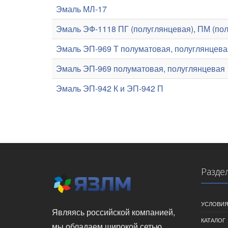
Эмаль МЛ-17
Эмаль ЭФ-1118 ПГ (полуглянцевая), ПМ (пол
Эмаль ЭП-969 Т полуматовая, полуглянцева
Эмаль ЭП-969 полуматовая, полуглянцевая
Эмаль ЭП-942 К и ЭП-942 П
Разде
УСЛОВИЯ
Являясь российской компанией,
КАТАЛОГ
мы обладаем широкой сетью