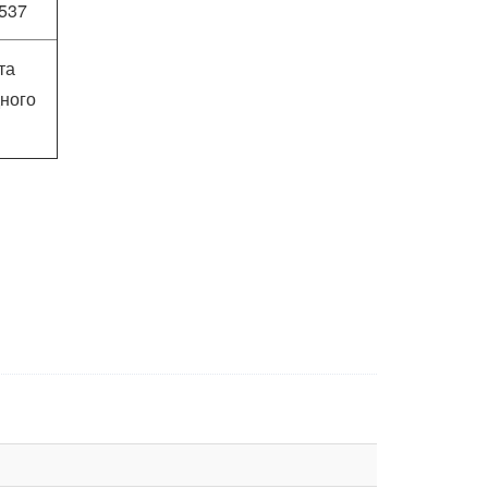
537
та
дного