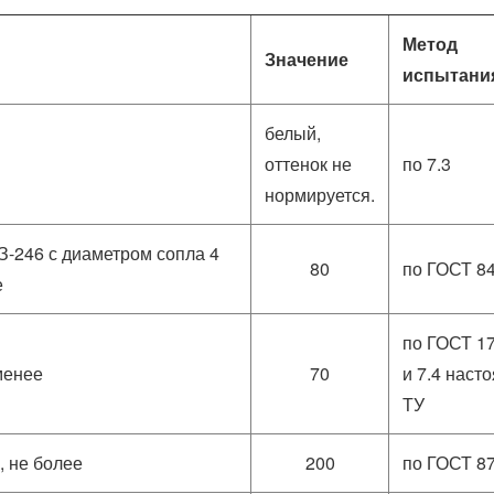
Метод
Значение
испытани
белый,
оттенок не
по 7.3
нормируется.
ВЗ-246 с диаметром сопла 4
80
по ГОСТ 8
е
по ГОСТ 1
менее
70
и 7.4 наст
ТУ
, не более
200
по ГОСТ 8