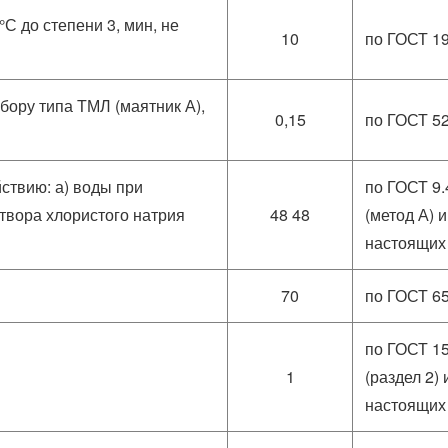
С до степени 3, мин, не
10
по ГОСТ 1
бору типа ТМЛ (маятник А),
0,15
по ГОСТ 5
йствию: а) воды при
по ГОСТ 9.
створа хлористого натрия
48 48
(метод А) и
настоящих
70
по ГОСТ 6
по ГОСТ 1
1
(раздел 2) 
настоящих