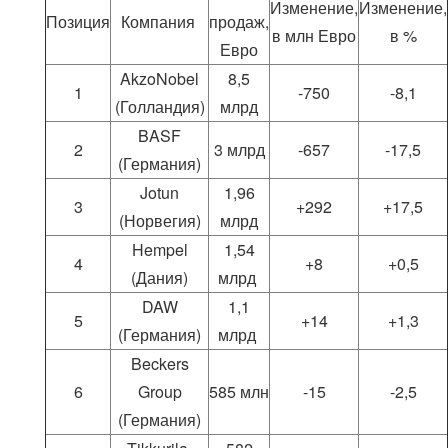
Изменение,
Изменение,
Позиция
Компания
продаж,
в млн Евро
в %
Евро
AkzoNobel
8,5
1
-750
-8,1
(Голландия)
млрд
BASF
2
3 млрд
-657
-17,5
(Германия)
Jotun
1,96
3
+292
+17,5
(Норвегия)
млрд
Hempel
1,54
4
+8
+0,5
(Дания)
млрд
DAW
1,1
5
+14
+1,3
(Германия)
млрд
Beckers
6
Group
585 млн
-15
-2,5
(Германия)