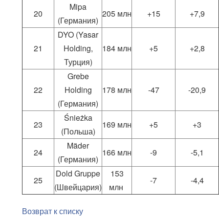
Mipa
20
205 млн
+15
+7,9
(Германия)
DYO (Yasar
21
Holding,
184 млн
+5
+2,8
Турция)
Grebe
22
Holding
178 млн
-47
-20,9
(Германия)
Śnieżka
23
169 млн
+5
+3
(Польша)
Mäder
24
166 млн
-9
-5,1
(Германия)
Dold Gruppe
153
25
-7
-4,4
(Швейцария)
млн
Возврат к списку