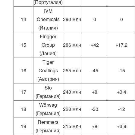
(Португалия)
IVM
14
Chemicals
290 млн
0
0
(Италия)
Flügger
15
Group
286 млн
+42
+17,2
(Дания)
Tiger
16
Coatings
255 млн
-45
-15
(Австрия)
Sto
17
240 млн
+8
+3,4
(Германия)
Wörwag
18
220 млн
-30
-12
(Германия)
Remmers
19
215 млн
+8
+3,9
(Германия)