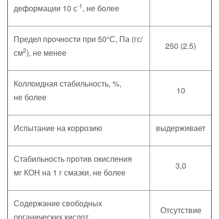
-1
деформации 10 с
, не более
Предел прочности при 50°С, Па (гс/
250 (2.5)
2
см
), не менее
Коллоидная стабильность, %,
10
не более
Испытание на коррозию
выдерживает
Стабильность против окисления
3,0
мг КОН на 1 г смазки, не более
Содержание свободных
Отсутствие
органических кислот