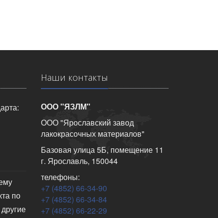
Наши контакты
ООО "ЯЗЛМ"
арта:
ООО "Ярославский завод
лакокрасочных материалов"
Базовая улица 5Б, помещение 11
г. Ярославль, 150044
телефоны:
чему
+7 (4852) 66-34-90
кта по
+7 (4852) 66-34-84
 другие
+7 (4852) 66-22-29