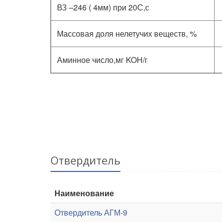
ВЗ –246 ( 4мм) при 20С,с
Массовая доля нелетучих веществ, %
Аминное число,мг KOH/г
Отвердитель
Наименование
Отвердитель АГМ-9