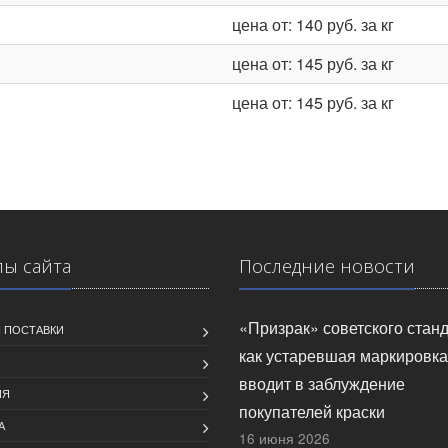
цена от: 140 руб. за кг
цена от: 145 руб. за кг
цена от: 145 руб. за кг
лы сайта
Последние новости
«Призрак» советского станд
 ПОСТАВКИ
как устаревшая маркировка
вводит в заблуждение
ИЯ
покупателей краски
А
16 июня 2026