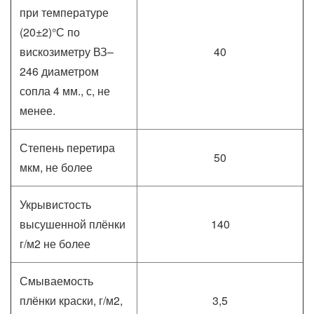
при температуре
(20±2)°С по
вискозиметру ВЗ–
40
246 диаметром
сопла 4 мм., с, не
менее.
Степень перетира
50
мкм, не более
Укрывистость
высушенной плёнки
140
г/м2 не более
Смываемость
плёнки краски, г/м2,
3,5