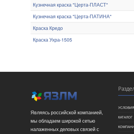
Кузнечная краска "Церта-ПЛАСТ"
Кузнечная краска "Церта-ПАТИНА"
Краска Кредо
Краска Ухра-1505
Разде
УСЛОВИЯ
Являясь российской компанией,
КАТАЛОГ
мы обладаем широкой сетью
КОМПАН
налаженных деловых связей с