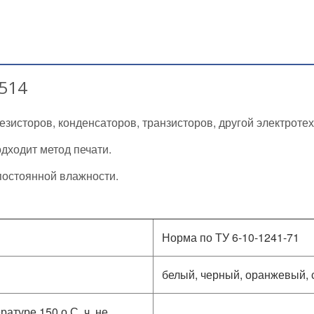
А514
зисторов, конденсаторов, транзисторов, другой электротех
дходит метод печати.
постоянной влажности.
Норма по ТУ 6-10-1241-71
белый, черный, оранжевый, 
атуре 150 о С, ч, не