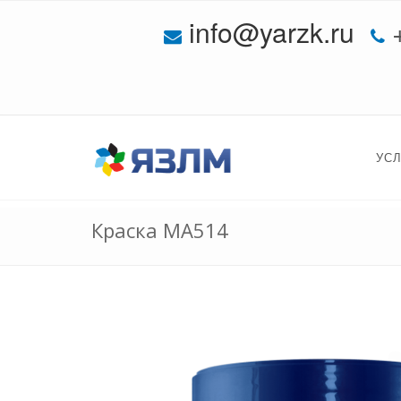
info@yarzk.ru
УС
Краска МА514