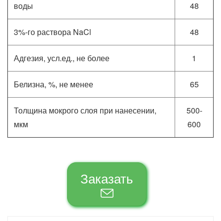
воды
48
3%-го раствора NaCl
48
Адгезия, усл.ед., не более
1
Белизна, %, не менее
65
Толщина мокрого слоя при нанесении,
500-
мкм
600
Заказать