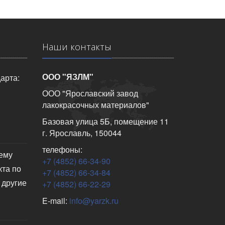
Наши контакты
ООО "ЯЗЛМ"
арта:
ООО "Ярославский завод
лакокрасочных материалов"
Базовая улица 5Б, помещение 11
г. Ярославль, 150044
телефоны:
чему
+7 (4852) 66-34-90
кта по
+7 (4852) 66-34-84
 другие
+7 (4852) 66-22-29
E-mail:
info@yarzk.ru