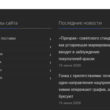
лы сайта
Последние новости
«Призрак» советского станд
 ПОСТАВКИ
как устаревшая маркировка
вводит в заблуждение
ИЯ
покупателей краски
А
16 июня 2026
Ы
Гонка с препятствиями: по
ОЕ
одни направления нацпрое
химии опережают график, а
буксуют
10 июня 2026