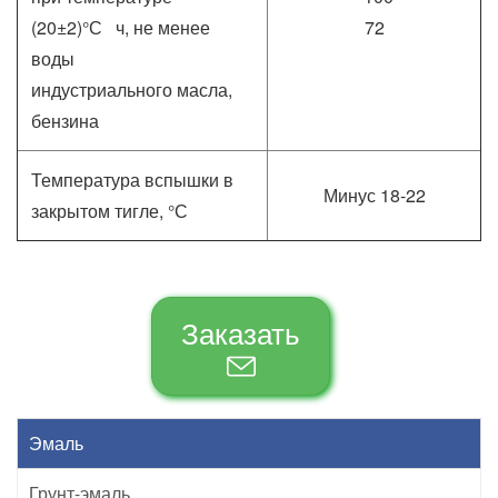
(20±2)°С ч, не менее
72
воды
индустриального масла,
бензина
Температура вспышки в
Минус 18-22
закрытом тигле, °С
Заказать
Эмаль
Грунт-эмаль