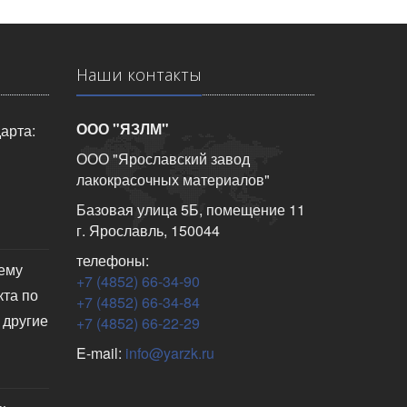
Наши контакты
ООО "ЯЗЛМ"
арта:
ООО "Ярославский завод
лакокрасочных материалов"
Базовая улица 5Б, помещение 11
г. Ярославль, 150044
телефоны:
чему
+7 (4852) 66-34-90
кта по
+7 (4852) 66-34-84
 другие
+7 (4852) 66-22-29
E-mail:
info@yarzk.ru