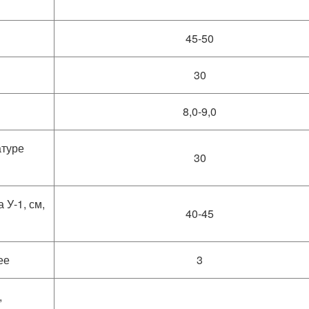
45-50
30
8,0-9,0
атуре
30
 У-1, см,
40-45
ее
3
,