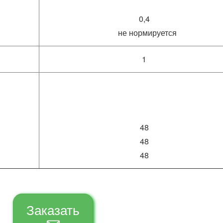
0,4
не нормируется
1
48
48
48
Заказать