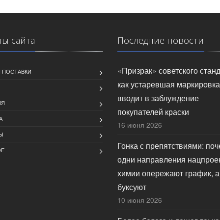
лы сайта
Последние новости
«Призрак» советского станд
 ПОСТАВКИ
как устаревшая маркировка
вводит в заблуждение
ИЯ
покупателей краски
А
16 июня 2026
Ы
Гонка с препятствиями: по
ОЕ
одни направления нацпрое
химии опережают график, а
буксуют
10 июня 2026