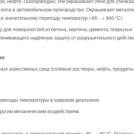
ро, нефте, газопроводах). Им окрашивают печи для утилиза
хлопа в автомобильном производстве. Окрашивают металл
я значительному перепаду температур (-65…+ 900 °C).
 для поверхностей из бетона, кирпича, цемента, покрытых
спечивающего надёжную защиту от разрушительного действ
я:
чных агрессивных сред (солевые растворы, нефть, продукты
перепады температуры в широком диапазоне.
 другим механическим воздействиям.
проводить в температурном режиме -30…+ 80 °C. Материа