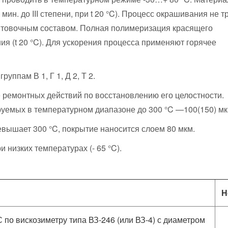
ин. до III степени, при t 20 °C). Процесс окрашивания не т
нтовочным составом. Полная полимеризация красящего
ния (t 20 °C). Для ускорения процесса применяют горячее
уппам В 1, Г 1, Д 2, Т 2.
ремонтных действий по восстановлению его целостности.
руемых в температурном диапазоне до 300 °C —100(150) мк
ышает 300 °C, покрытие наносится слоем 80 мкм.
 низких температурах (- 65 °C).
Н
 по вискозиметру типа ВЗ-246 (или ВЗ-4) с диаметром