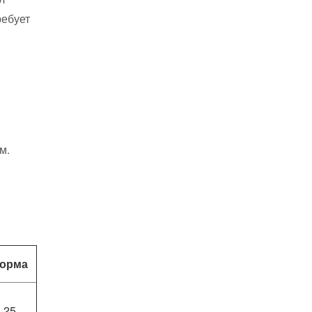
ребует
м.
орма
25