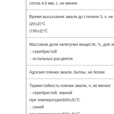
сопла 4,0 мм, с, не менее
Время высыхания эмали до степени 3, ч, не
(20±2)°С
(150±2)°С
Массовая доля нелетучих веществ, %, для э
- серебристой
- остальных расцветок
Адгезия пленки эмали, баллы, не более
Термостойкость пленки эмали, ч, не менее:
- серебристой, черной
при температуре(600±5)°С
- синей
при температуре(550±5)°С