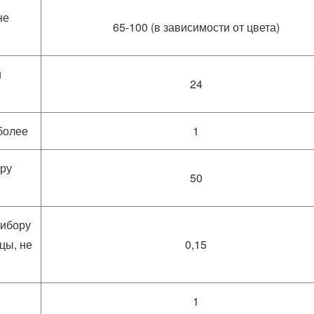
не
65-100 (в зависимости от цвета)
и
24
 более
1
ору
50
рибору
цы, не
0,15
1