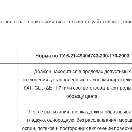
азводят растворителями типа сольвента, уайт-спирита, ски
Норма по ТУ 6-21-49404743-200-170-2003
Должен находиться в пределах допустимых
отклонений, установленных эталонами картотек
841- GL , (ΔЕ=1,7) или соответствовать контроль
образцу цвета.
После высыхания пленка должна образовыва
гладкую, однородную, без расслаивания, морщ
оспин, потеков и посторонних включений поверхн