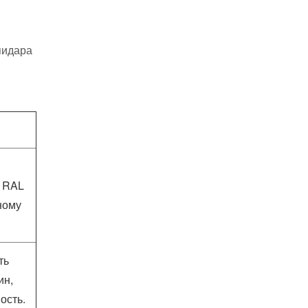
пидара
и RAL
ному
ть
ин,
ость.