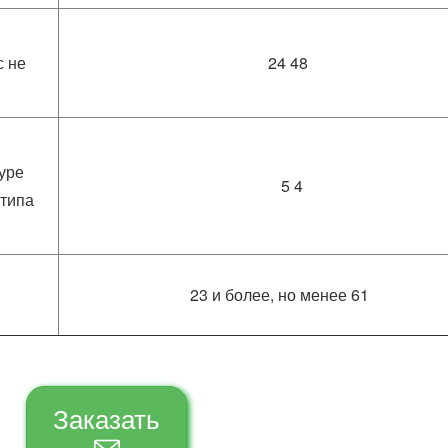
с не
24 48
уре
5 4
 типа
23 и более, но менее 61
Заказать