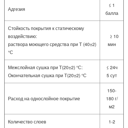
≤ 1
Адгезия
балла
Стойкость покрытия к статическому
воздействию:
≥ 10
раствора моющего средства при Т (40±2)
мин
°С
Межслойная сушка при Т(20±2) °С:
≤ 24ч
Окончательная сушка при Т(20±2) °С
5 сут
150-
Расход на однослойное покрытие
180 г/
м2
Количество слоев
1-2