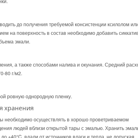
нки.
водить до получения требуемой консистенции ксилолом ил
ем на поверхность в состав необходимо добавить сиккати
объема эмали.
ения, а также способами налива и окунания. Средний расх
0-80 г/м2.
ой ровную однородную пленку.
я хранения
оты необходимо осуществлять в хорошо проветриваемом
ения людей вблизи открытой тары с эмалью. Хранить эмал
до +40°C, вдали от источников влаги и тепла, не допуская