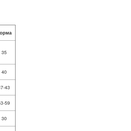
орма
35
40
37-43
53-59
30