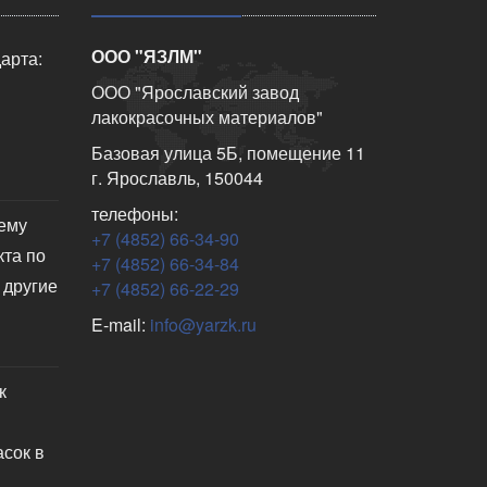
ООО "ЯЗЛМ"
арта:
ООО "Ярославский завод
лакокрасочных материалов"
Базовая улица 5Б, помещение 11
г. Ярославль, 150044
телефоны:
чему
+7 (4852) 66-34-90
кта по
+7 (4852) 66-34-84
 другие
+7 (4852) 66-22-29
E-mail:
info@yarzk.ru
к
асок в