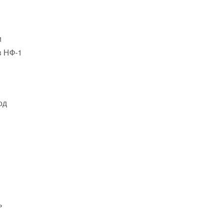
и
в НФ-1
од
ь