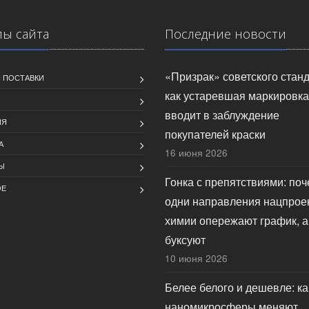
лы сайта
Последние новости
«Призрак» советского станд
 ПОСТАВКИ
как устаревшая маркировка
вводит в заблуждение
ИЯ
покупателей краски
А
16 июня 2026
Ы
Гонка с препятствиями: по
ОЕ
одни направления нацпрое
химии опережают график, а
буксуют
10 июня 2026
Белее белого и дешевле: ка
наномикросферы меняют