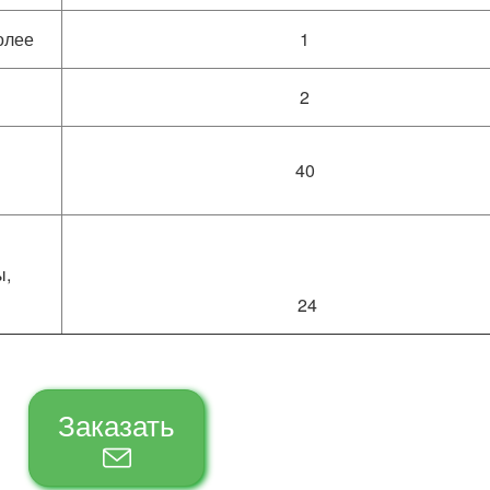
более
1
2
40
ы,
24
Заказать