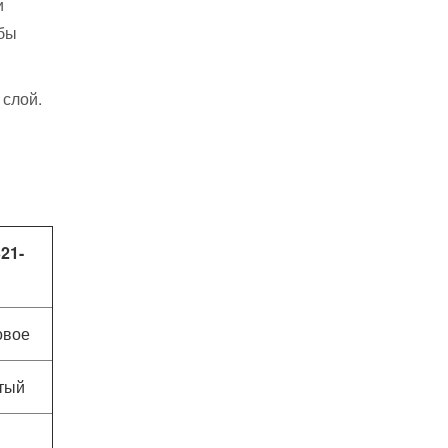
и
 бы
 слой.
21-
овое
тый