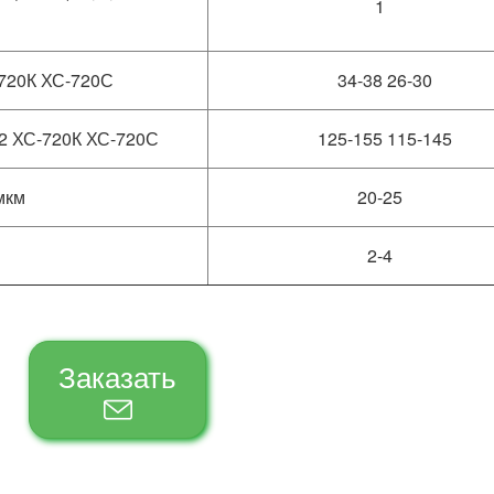
1
-720К ХС-720С
34-38 26-30
м 2 ХС-720К ХС-720С
125-155 115-145
мкм
20-25
2-4
Заказать