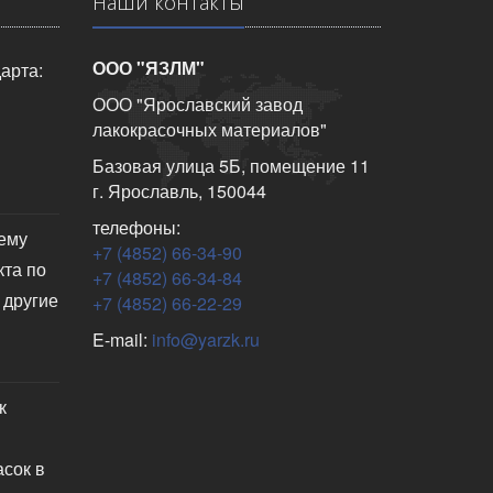
Наши контакты
ООО "ЯЗЛМ"
арта:
ООО "Ярославский завод
лакокрасочных материалов"
Базовая улица 5Б, помещение 11
г. Ярославль, 150044
телефоны:
чему
+7 (4852) 66-34-90
кта по
+7 (4852) 66-34-84
 другие
+7 (4852) 66-22-29
E-mail:
info@yarzk.ru
к
асок в