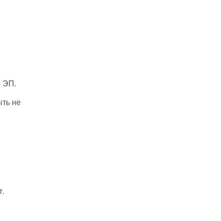
и ЭП.
ыть не
т.