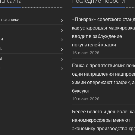
лы сайта
Последние новости
«Призрак» советского станд
 ПОСТАВКИ
как устаревшая маркировка
вводит в заблуждение
ИЯ
покупателей краски
А
16 июня 2026
Ы
Гонка с препятствиями: по
ОЕ
одни направления нацпрое
химии опережают график, а
буксуют
10 июня 2026
Белее белого и дешевле: ка
наномикросферы меняют
экономику производства кр