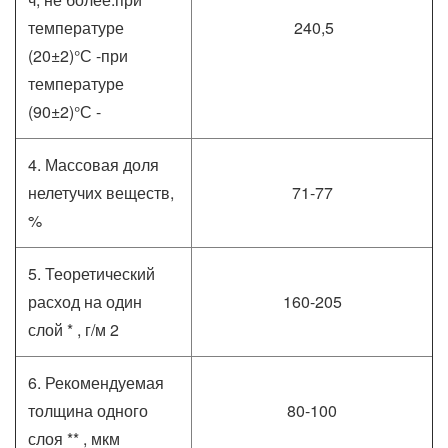
температуре
240,5
(20±2)°С -при
температуре
(90±2)°С -
4. Массовая доля
нелетучих веществ,
71-77
%
5. Теоретический
расход на один
160-205
слой * , г/м 2
6. Рекомендуемая
толщина одного
80-100
слоя ** , мкм